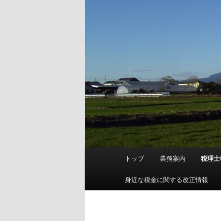
メ
トップ
業務案内
税理士
イ
ン
身近な税金に関する改正情報
メ
ニ
ュ