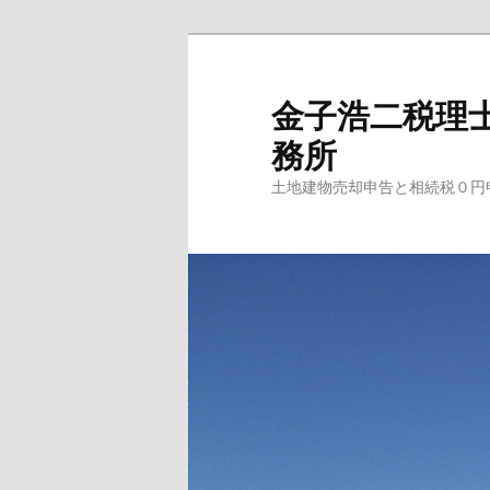
メ
イ
ン
金子浩二税理
コ
務所
ン
テ
土地建物売却申告と相続税０円
ン
ツ
へ
移
動