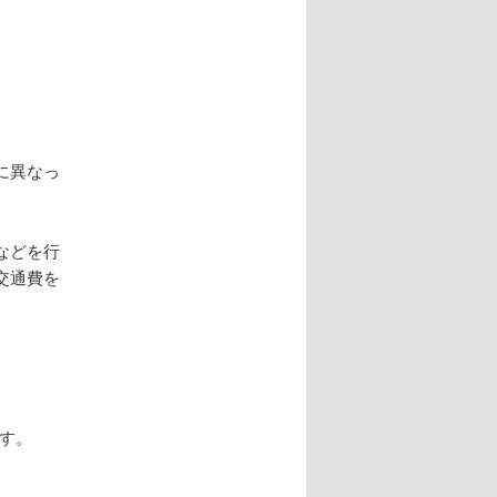
に異なっ
。
などを行
交通費を
す。