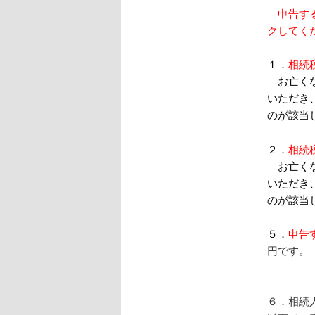
申告す
クしてく
１．
相続
お亡くな
いただき
のが該当
２．
相
続
お亡くな
いただき
のが該当
５．
申告
円です。
６．相続