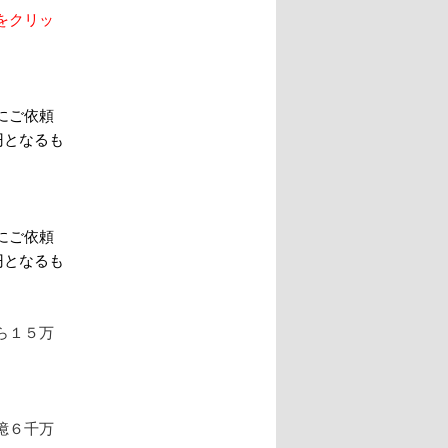
をクリッ
にご依頼
円となるも
す。
にご依頼
円となるも
ら１５万
億６千万