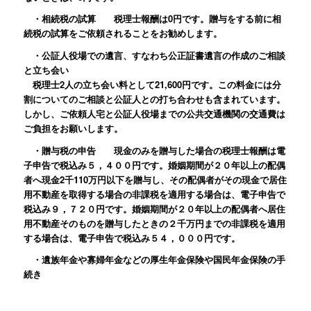
・相続税の試算 税理士報酬は0円です。贈与をする前に相
続税の試算をご依頼されることをお勧めします。
・公証人役場での遺言、すなわち公正証書遺言の作成のご相談
と立ち会い
税理士2人の立ち会い料として21,600円です。この料金には分
割についてのご相談と公証人との打ち合わせも含まれています。
しかし、ご依頼人宅と公証人役場までの公共交通機関の交通費は
ご負担をお願いします。
・贈与税の申告 現金のみを贈与した場合の税理士報酬は電
子申告で税込み５，４００円です。婚姻期間が２０年以上の配偶
者へ現金2千110万円以下を贈与し、その配偶者がその現金で居住
用不動産を取得する場合の非課税を適用する場合は、電子申告で
税込み９，７２０円です。婚姻期間が２０年以上の配偶者へ居住
用不動産そのものを贈与したときの２千万円までの非課税を適用
する場合は、電子申告で税込み５４，０００円です。
・遺族年金や寡婦年金などの厚生年金保険や国民年金保険の手
続き