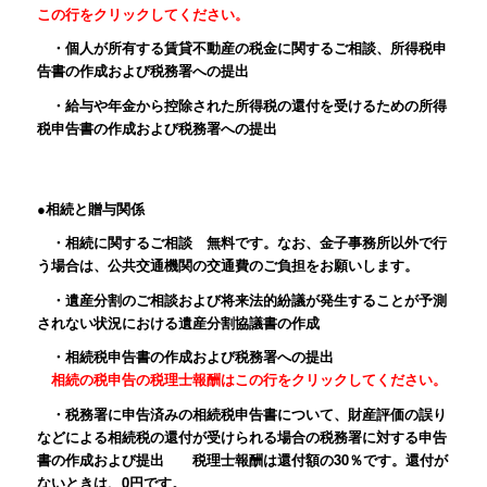
この行をクリックしてください。
・個人が所有する賃貸不動産の税金に関するご相談、所得税申
告書の作成および税務署への提出
・給与や年金から控除された所得税の還付を受けるための所得
税申告書の作成および税務署への提出
●相続と贈与関係
・相続に関するご相談 無料です。なお、金子事務所以外で行
う場合は、公共交通機関の交通費のご負担をお願いします。
・遺産分割のご相談および将来法的紛議が発生することが予測
されない状況における遺産分割協議書の作成
・相続税申告書の作成および税務署への提出
相続の税申告の税理士報酬はこの行をクリックしてください。
・税務署に申告済みの相続税申告書について、財産評価の誤り
などによる相続税の還付が受けられる場合の税務署に対する申告
書の作成および提出 税理士報酬は還付額の30％です。還付が
ないときは、0円です。