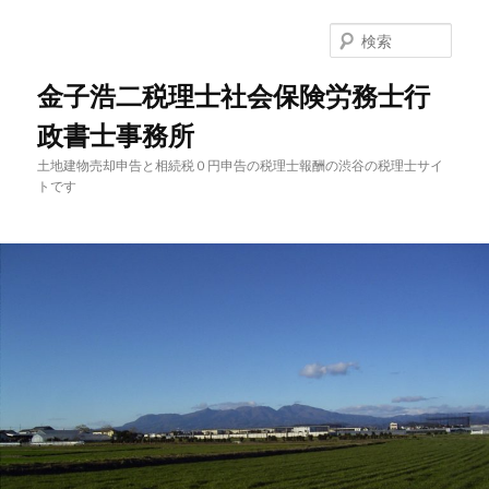
メ
イ
検
ン
索
コ
金子浩二税理士社会保険労務士行
ン
政書士事務所
テ
ン
土地建物売却申告と相続税０円申告の税理士報酬の渋谷の税理士サイ
ツ
トです
へ
移
動