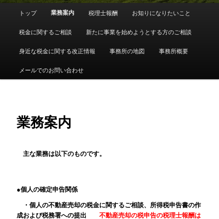
メ
業務案内
トップ
税理士報酬
お知りになりたいこと
イ
ン
税金に関するご相談
新たに事業を始めようとする方のご相談
メ
ニ
身近な税金に関する改正情報
事務所の地図
事務所概要
ュ
ー
メールでのお問い合わせ
業務案内
主な業務は以下のものです。
●個人の確定申告関係
・個人の不動産売却の税金に関するご相談、所得税申告書の作
成および税務署への提出
不動産売却の税申告の税理士報酬は