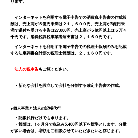
ります。
インターネットを利用する電子申告での消費税申告書の作成報
酬は、売上高が５億円未満は２１，６００円、売上高が5億円未
満で還付を受ける申告は27,000円、売上高が５億円以上は５万４
千円です。消費税課税事業者届出書は２，１６０円です。
インターネットを利用する電子申告での税理士報酬のみを記載
する法定調書合計票の税理士報酬は、２，１６０円です。
法人の税申告
もご覧ください。
・新たな会社を設立して会社を分割する確定申告書の作成。
●個人事業と法人の記帳代行
・記帳代行だけでも承ります。
・報酬は、1ヶ月分で税込み5,400円以下を標準とします。分量
が多い場合は、増額をご相談させていただきたいと存じます。